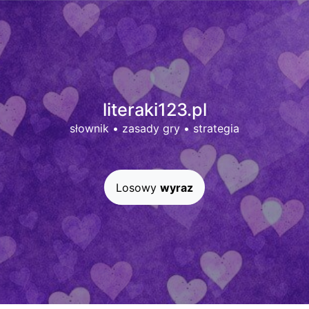
literaki123.pl
słownik
•
zasady gry
•
strategia
Losowy
wyraz